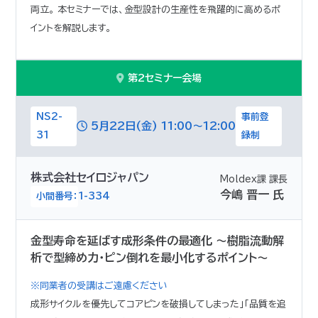
両立。 本セミナーでは、金型設計の生産性を飛躍的に高めるポ
イントを解説します。
第2セミナー会場
NS2-
事前登
5月22日(金) 11:00～12:00
31
録制
株式会社セイロジャパン
Moldex課 課長
今嶋 晋一 氏
小間番号：1-334
金型寿命を延ばす成形条件の最適化 〜樹脂流動解
析で型締め力・ピン倒れを最小化するポイント〜
※同業者の受講はご遠慮ください
成形サイクルを優先してコアピンを破損してしまった」「品質を追