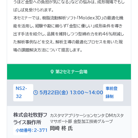
うほど金型への負担が気になる」などの悩みは、成形現場でもし
ばしば見受けられます。
本セミナーでは、樹脂流動解析ソフト「Moldex3D」の最適化機
能を活用し、経験や勘に頼らず「金型に優しい」成形条件を導き
出す手法を紹介し、品質を維持しつつ型締め力を約46％削減し
た解析事例などを交え、解析主導の最適化プロセスを用いた現
場の課題解決方法について提言します。
第2セミナー会場
NS2-
事前登
5月22日(金) 13:00～14:00
32
録制
株式会社牧野フ
カスタマアプリケーションセンタ DMカスタ
マサポート部 金型加工技術グループ
ライス製作所
岡崎 柊 氏
小間番号：2-371