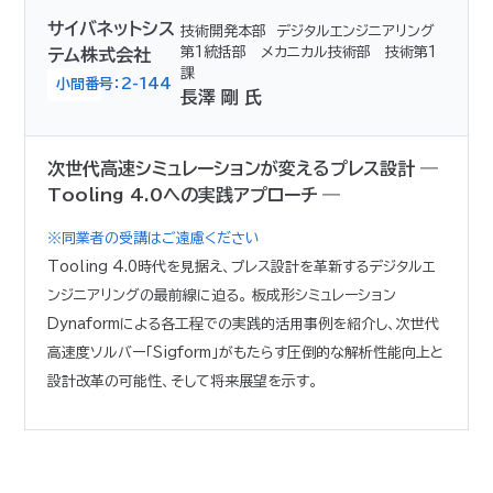
サイバネットシス
技術開発本部 デジタルエンジニアリング
第1統括部 メカニカル技術部 技術第1
テム株式会社
課
小間番号：2-144
長澤 剛 氏
次世代高速シミュレーションが変えるプレス設計 ―
Tooling 4.0への実践アプローチ ―
※同業者の受講はご遠慮ください
Tooling 4.0時代を見据え、プレス設計を革新するデジタルエ
ンジニアリングの最前線に迫る。 板成形シミュレーション
Dynaformによる各工程での実践的活用事例を紹介し、次世代
高速度ソルバー「Sigform」がもたらす圧倒的な解析性能向上と
設計改革の可能性、そして将来展望を示す。