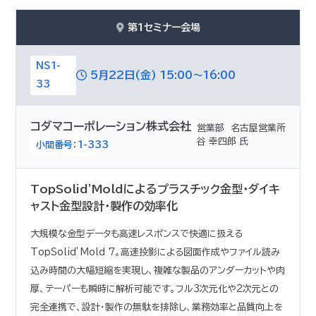
第1セミナー会場
NS1-
5月22日(金) 15:00～16:00
33
コダマコーポレーション株式会社
営業部 名古屋営業所
谷 幸四郎 氏
小間番号：1-333
TopSolid'Moldによるプラスチック金型・ダイキ
ャスト金型設計・製作の効率化
大規模な金型データも高速レスポンスで快適に扱える
TopSolid’Mold 7。高速投影による図面作成やファイル読み
込み時間の大幅短縮を実現し、複雑な製品のアンダーカットや肉
厚、テーパーも瞬時に解析可能です。フル3次元化や2次元との
完全連携で、設計・製作の無駄を排除し、業務効率と品質向上を