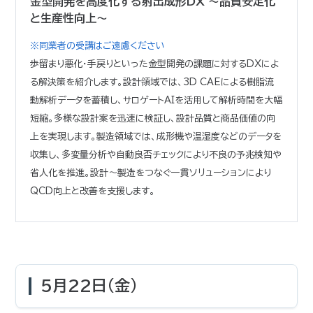
金型開発を高度化する射出成形DX ～品質安定化
と生産性向上～
※同業者の受講はご遠慮ください
歩留まり悪化・手戻りといった金型開発の課題に対するDXによ
る解決策を紹介します。設計領域では、3D CAEによる樹脂流
動解析データを蓄積し、サロゲートAIを活用して解析時間を大幅
短縮。多様な設計案を迅速に検証し、設計品質と商品価値の向
上を実現します。製造領域では、成形機や温湿度などのデータを
収集し、多変量分析や自動良否チェックにより不良の予兆検知や
省人化を推進。設計～製造をつなぐ一貫ソリューションにより
QCD向上と改善を支援します。
5月22日(金)