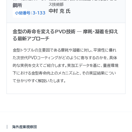
ス技術部
鋼所
中村 克 氏
小間番号：3-133
金型の寿命を変えるPVD技術 ― 摩耗・凝着を抑え
る最新アプローチ
金型トラブルの主要因である摩耗や凝着に対し、平滑性に優れ
た次世代PVDコーティングがどのように寄与するのかを、具体
的な実例を交えてご紹介します。実加工データを基に、量産環境
下における金型寿命向上のメカニズムと、その実証結果につい
て分かりやすく解説いたします。
海外産業視察団