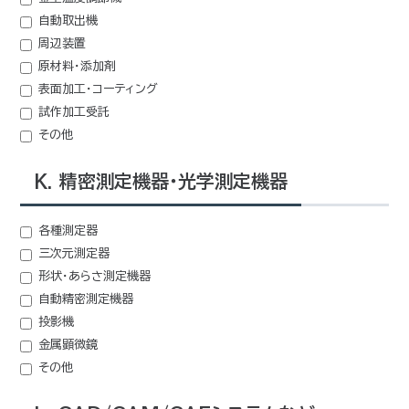
自動取出機
周辺装置
原材料・添加剤
表面加工・コーティング
試作加工受託
その他
K. 精密測定機器・光学測定機器
各種測定器
三次元測定器
形状・あらさ測定機器
自動精密測定機器
投影機
金属顕微鏡
その他