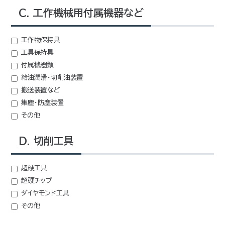
C. 工作機械用付属機器など
工作物保持具
工具保持具
付属機器類
給油潤滑・切削油装置
搬送装置など
集塵・防塵装置
その他
D. 切削工具
超硬工具
超硬チップ
ダイヤモンド工具
その他