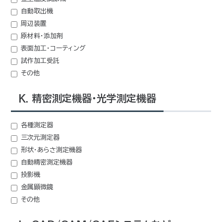
自動取出機
周辺装置
原材料・添加剤
表面加工・コーティング
試作加工受託
その他
K. 精密測定機器・光学測定機器
各種測定器
三次元測定器
形状・あらさ測定機器
自動精密測定機器
投影機
金属顕微鏡
その他