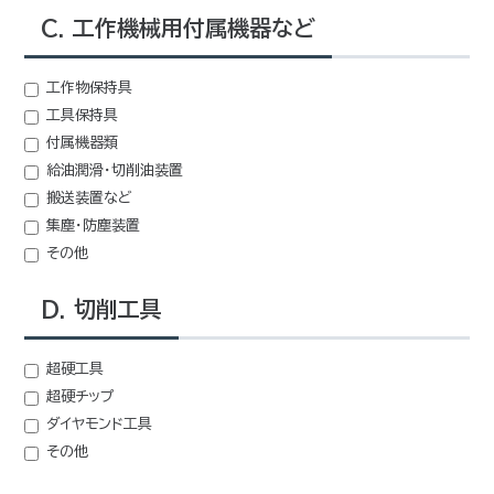
C. 工作機械用付属機器など
工作物保持具
工具保持具
付属機器類
給油潤滑・切削油装置
搬送装置など
集塵・防塵装置
その他
D. 切削工具
超硬工具
超硬チップ
ダイヤモンド工具
その他