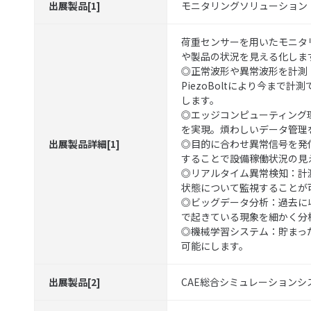
出展製品[1]
モニタリングソリューション
荷重センサーを用いたモニタ
や製品の状況を見える化しま
◎正常波形や異常波形を計測
PiezoBoltにより今まで
します。
◎エッジコンピューティング
を実現。煩わしいデータ管理
出展製品詳細[1]
◎目的に合わせ異常信号を発
することで設備稼働状況の見
◎リアルタイム異常検知：計
状態について監視することが
◎ビッグデータ分析：過去に
で起きている現象を細かく分
◎機械学習システム：貯まっ
可能にします。
出展製品[2]
CAE総合シミュレーションシス