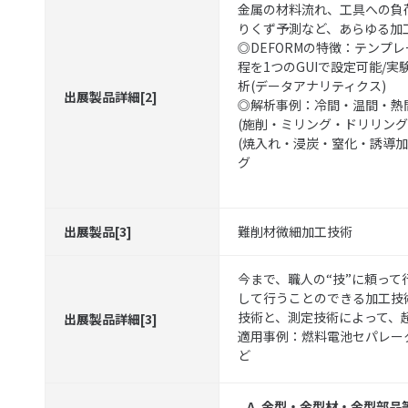
金属の材料流れ、工具への負
りくず予測など、あらゆる加
◎DEFORMの特徴：テンプ
程を1つのGUIで設定可能/実
析(データアナリティクス)
出展製品詳細[2]
◎解析事例：冷間・温間・熱間
(施削・ミリング・ドリリング
(焼入れ・浸炭・窒化・誘導加
グ
出展製品[3]
難削材微細加工技術
今まで、職人の“技”に頼っ
して行うことのできる加工技
技術と、測定技術によって、
出展製品詳細[3]
適用事例：燃料電池セパレー
ど
A. 金型・金型材・金型部品