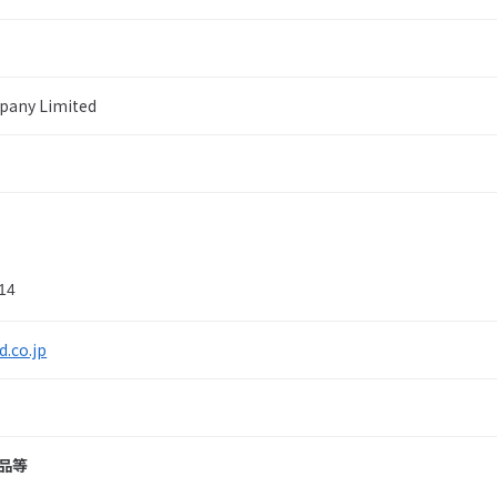
pany Limited
14
.co.jp
部品等