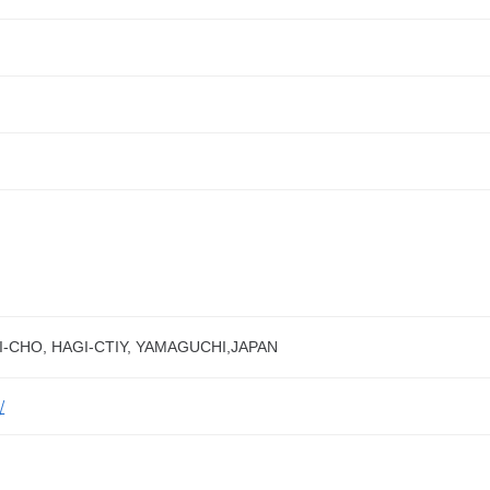
I-CHO, HAGI-CTIY, YAMAGUCHI,JAPAN
/